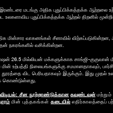
 இரண்டரை மடங்கு அதிக புதுப்பிக்கத்தக்க ஆற்றலை உற்ப
உட்பட உலகளாவிய புதுப்பிக்கத்தக்க ஆற்றல் திறனில் மூன்ற
ிக மின்சார வாகனங்கள் சீனாவில் விற்கப்படுகின்றன,
தன் நகரங்களில் வசிக்கின்றன.
்பரேஷன் 26.5 மில்லியன் மக்களுக்காக சாங்ஜி-குகுவான்
ய மின் உற்பத்தி நிலையங்களுக்கு சமமானதாகவும், பார்
ூரத்தை விட பெரியதாகவும் இருக்கும். இது முதல் உலக
ைக் கொண்டுள்ளது.
் விடியல்: சீன நூற்றாண்டுக்கான
கவுண்டவுன்
மற்றும்
ாரம்
மின் புத்தகங்கள்
கடையில்
எதிர்காலத்தைப்
பற