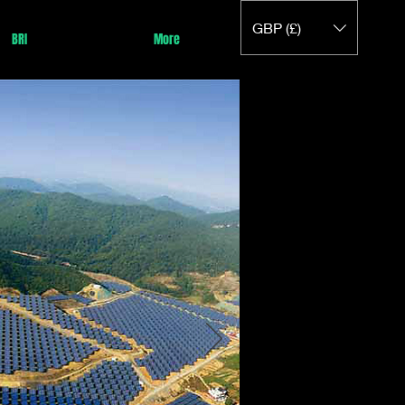
GBP (£)
BRI
More