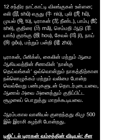
12 சந்திர நாட்காட்டி விலங்குகள் உள்ளன;
எலி (鼠 shǔ) எருது (牛 niú), புலி (虎 hǔ),
முயல் (兔 tù), டிராகன் (龙 நீண்ட), பாம்பு (蛇
shé), குதிரை (马 mǎ), செம்மறி ஆடு (羊
யாங்) குரங்கு (猴 hou), சேவல் (鸡 jī), நாய்
(狗 gǒu), மற்றும் பன்றி (猪 zhū).
டிராகன், பீனிக்ஸ், கைலின் மற்றும் ஆமை
ஆகியவற்றின் சீனாவின் 'நான்கு
தெய்வங்கள்' ஒவ்வொன்றும் நாகத்திற்கான
நல்லொழுக்கம் மற்றும் வலிமை போன்ற
வெவ்வேறு பண்புகளுடன் தொடர்புடையவை,
ஆனால் அவை அனைத்தும் குறிப்பிட்ட
சூழலைப் பொறுத்து மாறக்கூடியவை.
ஆரம்பகால வானியல் குறைந்தது கிமு 500
இல் இராசி சுழற்சி போன்றது.
டிஜிட்டல் டிராகன் வம்சத்தின் விடியல்: சீன