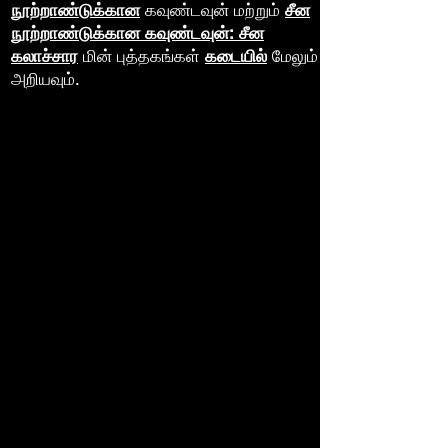
நூற்றாண்டுக்கான
கவுண்டவுன் மற்றும்
சீன
நூற்றாண்டுக்கான கவுண்டவுன்: சீன
கலாச்சார
மின் புத்தகங்கள்
கடையில்
மேலும்
அறியவும்.